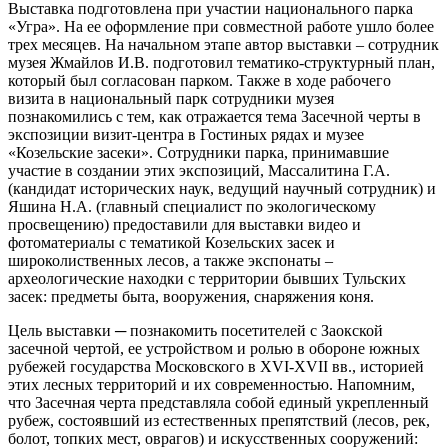
Выставка подготовлена при участии национального парка
«Угра». На ее оформление при совместной работе ушло более
трех месяцев. На начальном этапе автор выставки – сотрудник
музея Жмайлов И.В. подготовил тематико-структурный план,
который был согласован парком. Также в ходе рабочего
визита в национальный парк сотрудники музея
познакомились с тем, как отражается тема Засечной черты в
экспозиции визит-центра в Гостиных рядах и музее
«Козельские засеки». Сотрудники парка, принимавшие
участие в создании этих экспозиций, Массалитина Г.А.
(кандидат исторических наук, ведущий научный сотрудник) и
Яшина Н.А. (главный специалист по экологическому
просвещению) предоставили для выставки видео и
фотоматериалы с тематикой Козельских засек и
широколиственных лесов, а также экспонаты –
археологические находки с территории бывших Тульских
засек: предметы быта, вооружения, снаряжения коня.
Цель выставки ─ познакомить посетителей с Заокской
засечной чертой, ее устройством и ролью в обороне южных
рубежей государства Московского в XVI-XVII вв., историей
этих лесных территорий и их современностью. Напомним,
что Засечная черта представляла собой единый укрепленный
рубеж, состоявший из естественных препятствий (лесов, рек,
болот, топких мест, оврагов) и искусственных сооружений: