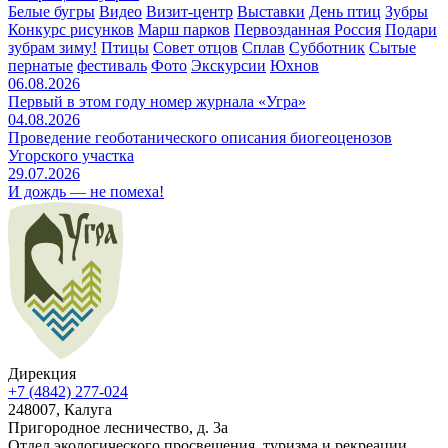
Белые бугры
Видео
Визит-центр
Выставки
День птиц
Зубры
Конкурс рисунков
Марш парков
Первозданная Россия
Подари
зубрам зиму!
Птицы
Совет отцов
Сплав
Субботник
Сытые
пернатые
фестиваль
Фото
Экскурсии
Юхнов
06.08.2026
Первый в этом году номер журнала «Угра»
04.08.2026
Проведение геоботанического описания биогеоценозов
Угорского участка
29.07.2026
И дождь — не помеха!
Дирекция
+7 (4842) 277-024
248007, Калуга
Пригородное лесничество, д. 3а
Отдел экологического просвещения, туризма и рекреации