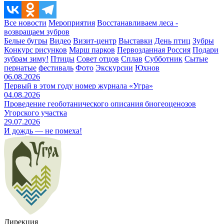
Все новости
Мероприятия
Восстанавливаем леса -
возвращаем зубров
Белые бугры
Видео
Визит-центр
Выставки
День птиц
Зубры
Конкурс рисунков
Марш парков
Первозданная Россия
Подари
зубрам зиму!
Птицы
Совет отцов
Сплав
Субботник
Сытые
пернатые
фестиваль
Фото
Экскурсии
Юхнов
06.08.2026
Первый в этом году номер журнала «Угра»
04.08.2026
Проведение геоботанического описания биогеоценозов
Угорского участка
29.07.2026
И дождь — не помеха!
Дирекция