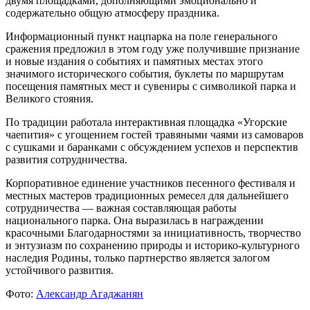
двумя площадками, дополняющими эмоционально и
содержательно общую атмосферу праздника.
Информационный пункт нацпарка на поле генерального
сражения предложил в этом году уже получившие признание
и новые издания о событиях и памятных местах этого
значимого исторического события, буклеты по маршрутам
посещения памятных мест и сувениры с символикой парка и
Великого стояния.
По традиции работала интерактивная площадка «Угорские
чаепития» с угощением гостей травяными чаями из самоваров
с сушками и баранками с обсуждением успехов и перспектив
развития сотрудничества.
Корпоративное единение участников песенного фестиваля и
местных мастеров традиционных ремесел для дальнейшего
сотрудничества — важная составляющая работы
национального парка. Она выразилась в награждении
красочными Благодарностями за инициативность, творчество
и энтузиазм по сохранению природы и историко-культурного
наследия Родины, только партнерство является залогом
устойчивого развития.
Фото:
Александр Агаджанян