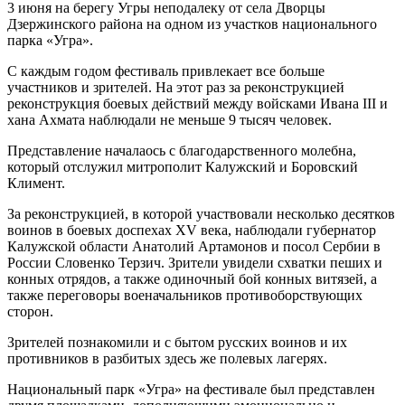
3 июня на берегу Угры неподалеку от села Дворцы
Дзержинского района на одном из участков национального
парка «Угра».
С каждым годом фестиваль привлекает все больше
участников и зрителей. На этот раз за реконструкцией
реконструкция боевых действий между войсками Ивана III и
хана Ахмата наблюдали не меньше 9 тысяч человек.
Представление началаось с благодарственного молебна,
который отслужил митрополит Калужский и Боровский
Климент.
За реконструкцией, в которой участвовали несколько десятков
воинов в боевых доспехах XV века, наблюдали губернатор
Калужской области Анатолий Артамонов и посол Сербии в
России Словенко Терзич. Зрители увидели схватки пеших и
конных отрядов, а также одиночный бой конных витязей, а
также переговоры военачальников противоборствующих
сторон.
Зрителей познакомили и с бытом русских воинов и их
противников в разбитых здесь же полевых лагерях.
Национальный парк «Угра» на фестивале был представлен