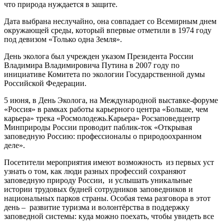
что природа нуждается в защите.
Дата выбрана неслучайно, она совпадает со Всемирным днем
окружающей среды, который впервые отметили в 1974 году
под девизом «Только одна Земля».
День эколога был учрежден указом Президента России
Владимира Владимировича Путина в 2007 году по
инициативе Комитета по экологии Государственной думы
Российской Федерации.
5 июня, в День Эколога, на Международной выставке-форуме
«Россия» в рамках работы карьерного центра «Больше, чем
карьера» трека «Росмолодежь.Карьера» Росзаповедцентр
Минприроды России проводит паблик-ток «Открывая
заповедную Россию: профессионалы о природоохранном
деле».
Посетители мероприятия имеют возможность из первых уст
узнать о том, как люди разных профессий сохраняют
заповедную природу России, и услышать уникальные
истории трудовых будней сотрудников заповедников и
национальных парков страны. Особая тема разговора в этот
день – развитие туризма и волонтёрства в поддержку
заповедной системы: куда можно поехать, чтобы увидеть все