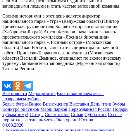
своими глазами, познакомиться с удивительными
заповедными людьми и стать частью заповедной команды.
Своими историями в этот день делятся директор
национального парка «Угра» (Калужская область) Виктор
Гришенков, руководитель Болшехехцирского заповедника
(Хабаровский край) Антон Фетисов, начальник эколого-
просветительского комплекса «Лосиная биостанция»
национального парка «Лосиный остров» (Московская
область) Иван Юткин, заместитель директора по научной
работе Приокско-Террасного заповедника (Московская
область) Василий Демидов, специалист по экологическому
туризму Лапландского заповедника (Мурманская область)
Татьяна Репина.
Все новости
Мероприятия
Восстанавливаем леса -
возвращаем зубров
Белые бугры
Видео
Визит-центр
Выставки
День птиц
Зубры
Конкурс рисунков
Марш парков
Первозданная Россия
Подари
зубрам зиму!
Птицы
Совет отцов
Сплав
Субботник
Сытые
пернатые
фестиваль
Фото
Экскурсии
Юхнов
04.08.2026
Проведение геоботанического описания биогеоценозов