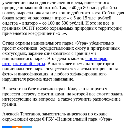
увеличении таксы для исчисления вреда, нанесенного
природе незаконной охотой. Так, с 40 до 80 тыс. рублей за
голову выросла такса за незаконно добытого лося. Соболь для
браконьеров «подорожал» втрое – с 5 до 15 тыс. рублей,
ондатра – впятеро – со 100 до 500 рублей. И это не всё, в
границах ООПТ (особо охраняемых природных территорий)
применяется коэффициент «х 5».
Отдел охраны национального парка «Угра» убедительно
просит охотников, осуществляющих охоту в приграничных
охотугодьях, заранее ознакомиться с границами
национального парка. Это сделать можно
с помощью
интерактивной карты
. В настоящее время на территории
национального парка осуществляется автоматизированная
фото- и видеофиксация, и любого зафиксированного
нарушителя режима ждет наказание.
В августе на базе визит-центра в Калуге планируется
провести встречу с охотниками, на которой все смогут задать
интересующие их вопросы, а также уточнить расположение
границ.
Алексей Телеганов, заместитель директора по охране
окружающей среды ФГБУ «Национальный парк «Угра»