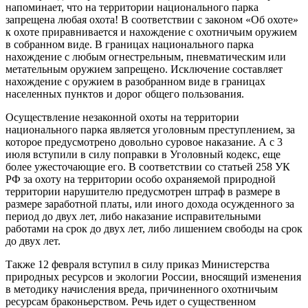
напоминает, что на территории национального парка
запрещена любая охота! В соответствии с законом «Об охоте»
к охоте приравнивается и нахождение с охотничьим оружием
в собранном виде. В границах национального парка
нахождение с любым огнестрельным, пневматическим или
метательным оружием запрещено. Исключение составляет
нахождение с оружием в разобранном виде в границах
населенных пунктов и дорог общего пользования.
Осуществление незаконной охоты на территории
национального парка является уголовным преступлением, за
которое предусмотрено довольно суровое наказание. А с 3
июля вступили в силу поправки в Уголовный кодекс, еще
более ужесточающие его. В соответствии со статьей 258 УК
РФ за охоту на территории особо охраняемой природной
территории нарушителю предусмотрен штраф в размере в
размере заработной платы, или иного дохода осужденного за
период до двух лет, либо наказание исправительными
работами на срок до двух лет, либо лишением свободы на срок
до двух лет.
Также 12 февраля вступил в силу приказ Министерства
природных ресурсов и экологии России, вносящий изменения
в методику начисления вреда, причиненного охотничьим
ресурсам браконьерством. Речь идет о существенном