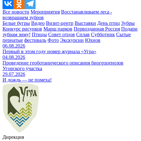
Все новости
Мероприятия
Восстанавливаем леса -
возвращаем зубров
Белые бугры
Видео
Визит-центр
Выставки
День птиц
Зубры
Конкурс рисунков
Марш парков
Первозданная Россия
Подари
зубрам зиму!
Птицы
Совет отцов
Сплав
Субботник
Сытые
пернатые
фестиваль
Фото
Экскурсии
Юхнов
06.08.2026
Первый в этом году номер журнала «Угра»
04.08.2026
Проведение геоботанического описания биогеоценозов
Угорского участка
29.07.2026
И дождь — не помеха!
Дирекция