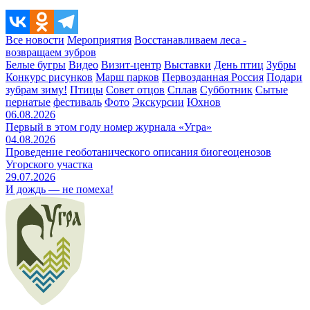
Все новости
Мероприятия
Восстанавливаем леса -
возвращаем зубров
Белые бугры
Видео
Визит-центр
Выставки
День птиц
Зубры
Конкурс рисунков
Марш парков
Первозданная Россия
Подари
зубрам зиму!
Птицы
Совет отцов
Сплав
Субботник
Сытые
пернатые
фестиваль
Фото
Экскурсии
Юхнов
06.08.2026
Первый в этом году номер журнала «Угра»
04.08.2026
Проведение геоботанического описания биогеоценозов
Угорского участка
29.07.2026
И дождь — не помеха!