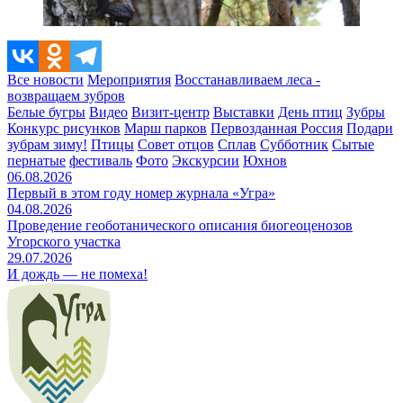
Все новости
Мероприятия
Восстанавливаем леса -
возвращаем зубров
Белые бугры
Видео
Визит-центр
Выставки
День птиц
Зубры
Конкурс рисунков
Марш парков
Первозданная Россия
Подари
зубрам зиму!
Птицы
Совет отцов
Сплав
Субботник
Сытые
пернатые
фестиваль
Фото
Экскурсии
Юхнов
06.08.2026
Первый в этом году номер журнала «Угра»
04.08.2026
Проведение геоботанического описания биогеоценозов
Угорского участка
29.07.2026
И дождь — не помеха!