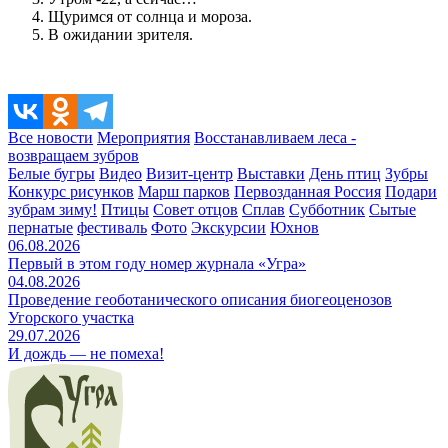
Щуримся от солнца и мороза.
В ожидании зрителя.
Все новости
Мероприятия
Восстанавливаем леса -
возвращаем зубров
Белые бугры
Видео
Визит-центр
Выставки
День птиц
Зубры
Конкурс рисунков
Марш парков
Первозданная Россия
Подари
зубрам зиму!
Птицы
Совет отцов
Сплав
Субботник
Сытые
пернатые
фестиваль
Фото
Экскурсии
Юхнов
06.08.2026
Первый в этом году номер журнала «Угра»
04.08.2026
Проведение геоботанического описания биогеоценозов
Угорского участка
29.07.2026
И дождь — не помеха!