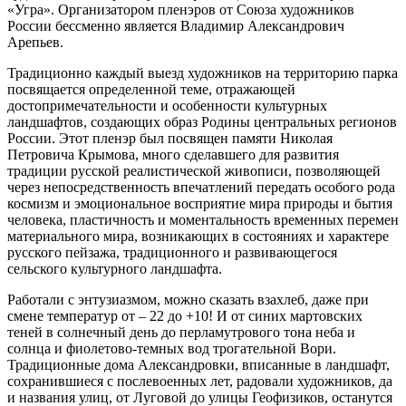
«Угра». Организатором пленэров от Союза художников
России бессменно является Владимир Александрович
Арепьев.
Традиционно каждый выезд художников на территорию парка
посвящается определенной теме, отражающей
достопримечательности и особенности культурных
ландшафтов, создающих образ Родины центральных регионов
России. Этот пленэр был посвящен памяти Николая
Петровича Крымова, много сделавшего для развития
традиции русской реалистической живописи, позволяющей
через непосредственность впечатлений передать особого рода
космизм и эмоциональное восприятие мира природы и бытия
человека, пластичность и моментальность временных перемен
материального мира, возникающих в состояниях и характере
русского пейзажа, традиционного и развивающегося
сельского культурного ландшафта.
Работали с энтузиазмом, можно сказать взахлеб, даже при
смене температур от – 22 до +10! И от синих мартовских
теней в солнечный день до перламутрового тона неба и
солнца и фиолетово-темных вод трогательной Вори.
Традиционные дома Александровки, вписанные в ландшафт,
сохранившиеся с послевоенных лет, радовали художников, да
и названия улиц, от Луговой до улицы Геофизиков, останутся