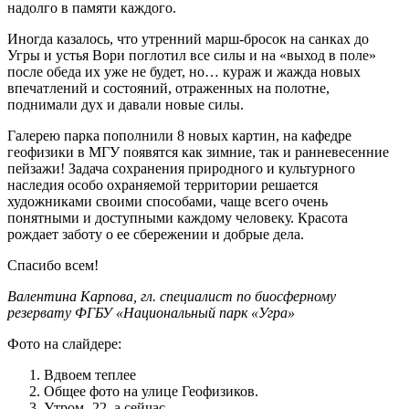
надолго в памяти каждого.
Иногда казалось, что утренний марш-бросок на санках до
Угры и устья Вори поглотил все силы и на «выход в поле»
после обеда их уже не будет, но… кураж и жажда новых
впечатлений и состояний, отраженных на полотне,
поднимали дух и давали новые силы.
Галерею парка пополнили 8 новых картин, на кафедре
геофизики в МГУ появятся как зимние, так и ранневесенние
пейзажи! Задача сохранения природного и культурного
наследия особо охраняемой территории решается
художниками своими способами, чаще всего очень
понятными и доступными каждому человеку. Красота
рождает заботу о ее сбережении и добрые дела.
Спасибо всем!
Валентина Карпова, гл. специалист по биосферному
резервату ФГБУ «Национальный парк «Угра»
Фото на слайдере:
Вдвоем теплее
Общее фото на улице Геофизиков.
Утром -22, а сейчас…