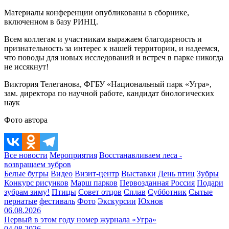
Материалы конференции опубликованы в сборнике,
включенном в базу РИНЦ.
Всем коллегам и участникам выражаем благодарность и
признательность за интерес к нашей территории, и надеемся,
что поводы для новых исследований и встреч в парке никогда
не иссякнут!
Виктория Телеганова, ФГБУ «Национальный парк «Угра»,
зам. директора по научной работе, кандидат биологических
наук
Фото автора
Все новости
Мероприятия
Восстанавливаем леса -
возвращаем зубров
Белые бугры
Видео
Визит-центр
Выставки
День птиц
Зубры
Конкурс рисунков
Марш парков
Первозданная Россия
Подари
зубрам зиму!
Птицы
Совет отцов
Сплав
Субботник
Сытые
пернатые
фестиваль
Фото
Экскурсии
Юхнов
06.08.2026
Первый в этом году номер журнала «Угра»
04.08.2026