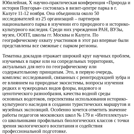
Юбилейная, Х научно-практическая конференция «Природа и
история Поугорья» состоялась в визит-центре парка в г.
Калуге 11-12 ноября. Она объединила около 50
исследователей из 25 организаций – партнеров
национального парка в изучении его природного и историко-
культурного наследия. Среди них учреждения РАН, ВУЗы,
музеи, ООПТ, школы гг. Москвы и Калуги. По
географическому охвату участников в этот раз впервые были
представлены все смежные с парком регионы.
Тематика докладов отражает широкий круг научных проблем,
изучаемых в парке или на сопредельных территориях,
актуальных для него по географическому или
содержательному принципам. Это, в первую очередь,
комплекс исследований, связанных с реинтродукцией зубра и
ее влиянием на природные экосистемы, вопросы изучения
редких и чужеродных видов флоры, видового и
ценотического разнообразия, качества водной среды
основных водотоков, перспективы использования историко-
культурного наследия в создании туристических маршрутов и
музейных экспозиций. Особенно хочется отметить значение
работы педагогов московских школ № 179 и «Интеллектуал»
со школьниками профильных биологических классов с точки
зрения экологического воспитания и содействия
профессиональной подготовке.