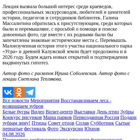
Лекция вызвала большой интерес среди краеведов,
профессиональных экскурсоводов, любителей и ценителей
истории, педагогов и сотрудников библиотек. Галина
Массалитина обратилась к присутствующим, среди которых
были и перемышляне, с просьбой о помощи в поиске
довоенных фото, где вместе с их родными были бы
запечатлены знаковые исторические места с. Перемышль.
Малоизученная история этого участка национального парка
«Угра» и древней Калужской земли будет продолжена и в
2026 году. Будем ждать новых открытий и подтверждения
выдвинутых гипотез.
Автор фото с раскопок Ирина Соболевская. Автор фото с
лекции Светлана Теплякова.
Все новости
Мероприятия
Восстанавливаем леса -
возвращаем зубров
Белые бугры
Видео
Визит-центр
Выставки
День птиц
Зубры
Конкурс рисунков
Марш парков
Первозданная Россия
Подари
зубрам зиму!
Птицы
Совет отцов
Сплав
Субботник
Сытые
пернатые
фестиваль
Фото
Экскурсии
Юхнов
04.08.2026
Проведение геоботанического описания биогеоценозов