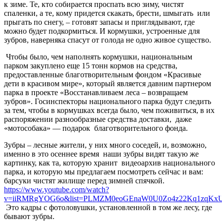
к зиме. Те, кто собирается проспать всю зиму, чистят
спаленки, а те, кому придется скакать, брести, шмыгать или
прыгать по снегу, – готовят запасы и приглядывают, где
можно будет подкормиться. И кормушки, устроенные для
зубров, наверняка спасут от голода не одно живое существо.
Чтобы было, чем наполнять кормушки, национальным
парком закуплено еще 15 тонн кормов на средства,
предоставленные благотворительным фондом «Красивые
дети в красивом мире», который является давним партнером
парка в проекте «Восстанавливаем леса – возвращаем
зубров». Госинспекторы национального парка будут следить
за тем, чтобы в кормушках всегда было, чем поживиться, в их
распоряжении разнообразные средства доставки, даже
«мотособака» — подарок благотворительного фонда.
Зубры – лесные жители, у них много соседей, и, возможно,
именно в это осеннее время наши зубры видят такую же
картинку, как та, которую хранит видеоархив национального
парка, и которую мы предлагаем посмотреть сейчас и вам:
барсуки чистят жилище перед зимней спячкой.
https://www.youtube.com/watch?
v=iiRMRgYOG6o&list=PLMZM0eoGEnaW0U0Zo4z22Kq1zqKxU
Это кадры с фотоловушки, установленной в том же лесу, где
бывают зубры.