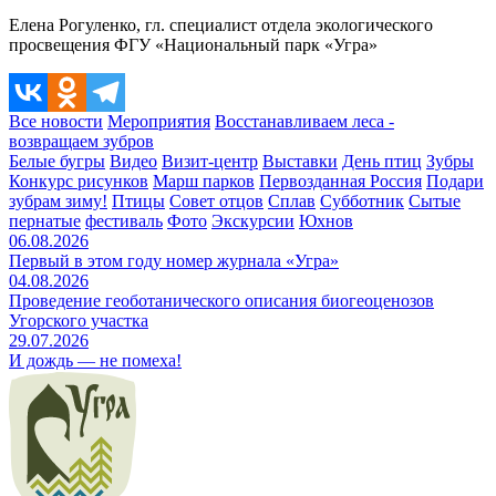
Елена Рогуленко, гл. специалист отдела экологического
просвещения ФГУ «Национальный парк «Угра»
Все новости
Мероприятия
Восстанавливаем леса -
возвращаем зубров
Белые бугры
Видео
Визит-центр
Выставки
День птиц
Зубры
Конкурс рисунков
Марш парков
Первозданная Россия
Подари
зубрам зиму!
Птицы
Совет отцов
Сплав
Субботник
Сытые
пернатые
фестиваль
Фото
Экскурсии
Юхнов
06.08.2026
Первый в этом году номер журнала «Угра»
04.08.2026
Проведение геоботанического описания биогеоценозов
Угорского участка
29.07.2026
И дождь — не помеха!