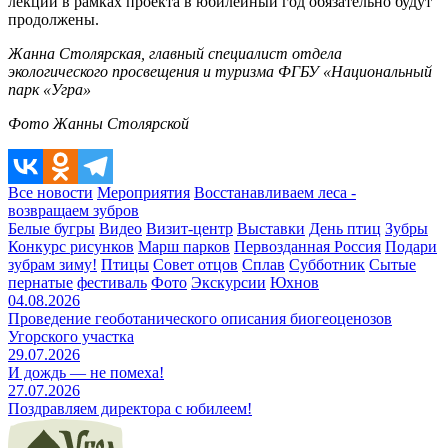
лекции в рамках проекта в юбилейный год обязательно будут
продолжены.
Жанна Столярская, главный специалист отдела
экологического просвещения и туризма ФГБУ «Национальный
парк «Угра»
Фото Жанны Столярской
Все новости
Мероприятия
Восстанавливаем леса -
возвращаем зубров
Белые бугры
Видео
Визит-центр
Выставки
День птиц
Зубры
Конкурс рисунков
Марш парков
Первозданная Россия
Подари
зубрам зиму!
Птицы
Совет отцов
Сплав
Субботник
Сытые
пернатые
фестиваль
Фото
Экскурсии
Юхнов
04.08.2026
Проведение геоботанического описания биогеоценозов
Угорского участка
29.07.2026
И дождь — не помеха!
27.07.2026
Поздравляем директора с юбилеем!