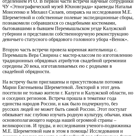
отделением РГО. В первой части встречи научные сотрудники
ЧУ «Этнографический музей Юхновграда» краеведы Наталья
Моисеенко и Михаил Силаев, опираясь на исследования М.Е.
Шереметевой и собственные полевые экспедиционные сборы,
познакомили собравшихся со свадебными костюмами,
бытовавшими в бывшем Перемышльском уезде Калужской
губернии и представили собственноручную реконструкцию
девичьего статусного обрядового головного убора «Венок».
Вторую часть встречи провела коренная жительница с.
Перемышль Вера Свирина с мастер-классом по изготовлению
традиционных обрядовых атрибутов свадебной церемонии
середины 20 века, изготавливаемых ею с родными в
свадебной обрядности.
На встречу были приглашены и присутствовали потомки
Марии Евгеньевны Шереметевой. Лекторий в этот день
посетили не только жители г. Калуги и Калужской области, но
и соседних регионов. Встреча прошла в тематике года
единства народов России, и как было подчеркнуто, без
русских людей не может быть самой России. Этот постулат
обязывает нас глубоко изучать родную культуру, обычаи, язык
основополагающего народа нашей огромной страны –
великороссов. И труды, и исследования ученого-подвижника
М.Е. Шереметевой нам в этом в помощь! Исследования и