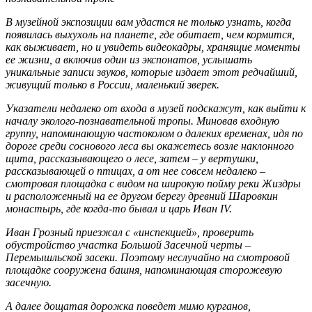
В музейной экспозиции вам удастся не только узнать, когда
появилась выхухоль на планете, где обитает, чем кормится,
как выживает, но и увидеть видеокадры, хранящие моменты
ее жизни, а включив один из экспонатов, услышать
уникальные записи звуков, которые издает этот редчайший,
живущий только в России, маленький зверек.
Указатели недалеко от входа в музей подскажут, как выйти к
началу эколого-познавательной тропы. Миновав входную
группу, напоминающую частоколом о далеких временах, идя по
дороге среди соснового леса вы окажетесь возле наклонного
щита, рассказывающего о лесе, затем – у вертушки,
рассказывающей о птицах, а от нее совсем недалеко –
смотровая площадка с видом на широкую пойму реки Жиздры
и расположенный на ее другом берегу древний Шаровкин
монастырь, где когда-то бывал и царь Иван IV.
Иван Грозный приезжал с «инспекцией», проверить
обустройство участка Большой Засечной черты –
Перемышльской засеки. Поэтому неслучайно на смотровой
площадке сооружена башня, напоминающая сторожевую
засечную.
А далее дощатая дорожка поведет мимо курганов,