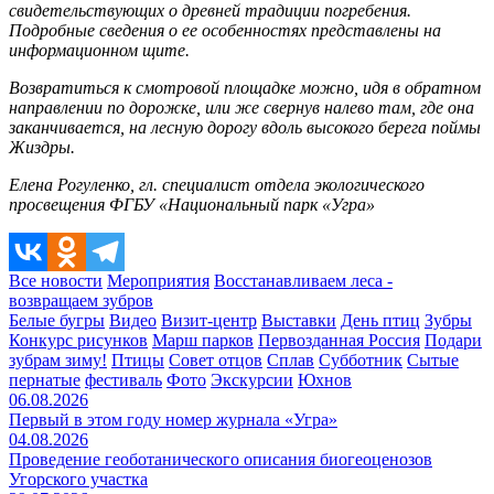
свидетельствующих о древней традиции погребения.
Подробные сведения о ее особенностях представлены на
информационном щите.
Возвратиться к смотровой площадке можно, идя в обратном
направлении по дорожке, или же свернув налево там, где она
заканчивается, на лесную дорогу вдоль высокого берега поймы
Жиздры.
Елена Рогуленко, гл. специалист отдела экологического
просвещения ФГБУ «Национальный парк «Угра»
Все новости
Мероприятия
Восстанавливаем леса -
возвращаем зубров
Белые бугры
Видео
Визит-центр
Выставки
День птиц
Зубры
Конкурс рисунков
Марш парков
Первозданная Россия
Подари
зубрам зиму!
Птицы
Совет отцов
Сплав
Субботник
Сытые
пернатые
фестиваль
Фото
Экскурсии
Юхнов
06.08.2026
Первый в этом году номер журнала «Угра»
04.08.2026
Проведение геоботанического описания биогеоценозов
Угорского участка