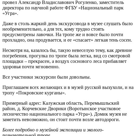
провел Александр Владиславович Рогуленко, заместитель
директора по научной работе ФГБУ «Национальный парк
«Угра».
Даже в столь жаркий день экскурсовода в музее слушать было
необременительно, а для тех, кому трудно стоять
предусмотрены лавочки. На тропе же и вовсе было почти
прохладно, она продувается, и ее «спасает» легкая тень сосен.
Несмотря на, казалось бы, такую невеселую тему, как древние
погребения, прогулка по тропе была легка, вид со смотровой
площадки – прекрасен, а воздух соснового леса прибавляет
здоровья почти мгновенно.
Все участники экскурсии были довольны.
Приглашаем всех желающих и в музей русской выхухоли, и на
тропу «Покровские курганы».
Примерный адрес: Калужская область, Перемышльский
район, д. Корчевские Дворики (Воротынское участковое
лесничество национального парка «Угра»). Домик музея не
заметить невозможно, он стоит почти возле автодороги.
Более подробно о музейной экспозиции и эколого-
познавательной тропе