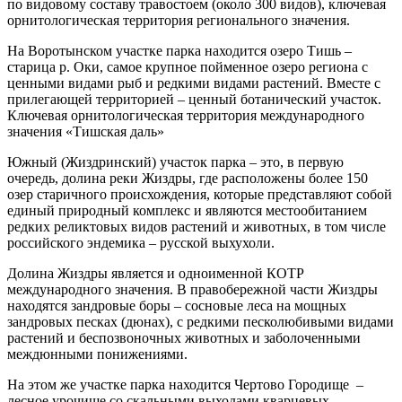
по видовому составу травостоем (около 300 видов), ключевая
орнитологическая территория регионального значения.
На Воротынском участке парка находится озеро Тишь –
старица р. Оки, самое крупное пойменное озеро региона с
ценными видами рыб и редкими видами растений. Вместе с
прилегающей территорией – ценный ботанический участок.
Ключевая орнитологическая территория международного
значения «Тишская даль»
Южный (Жиздринский) участок парка – это, в первую
очередь, долина реки Жиздры, где расположены более 150
озер старичного происхождения, которые представляют собой
единый природный комплекс и являются местообитанием
редких реликтовых видов растений и животных, в том числе
российского эндемика – русской выхухоли.
Долина Жиздры является и одноименной КОТР
международного значения. В правобережной части Жиздры
находятся зандровые боры – сосновые леса на мощных
зандровых песках (дюнах), с редкими песколюбивыми видами
растений и беспозвоночных животных и заболоченными
междюнными понижениями.
На этом же участке парка находится Чертово Городище –
лесное урочище со скальными выходами кварцевых