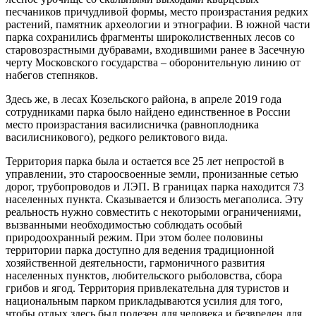
песчаников причудливой формы, место произрастания редких
растений, памятник археологии и этнографии. В южной части
парка сохранились фрагменты широколиственных лесов со
старовозрастными дубравами, входившими ранее в Засечную
черту Московского государства – оборонительную линию от
набегов степняков.
Здесь же, в лесах Козельского района, в апреле 2019 года
сотрудниками парка было найдено единственное в России
место произрастания василисничка (равноплодника
василисникового), редкого реликтового вида.
Территория парка была и остается все 25 лет непростой в
управлении, это староосвоенные земли, пронизанные сетью
дорог, трубопроводов и ЛЭП. В границах парка находится 73
населенных пункта. Сказывается и близость мегаполиса. Эту
реальность нужно совместить с некоторыми ограничениями,
вызванными необходимостью соблюдать особый
природоохранный режим. При этом более половины
территории парка доступно для ведения традиционной
хозяйственной деятельности, гармоничного развития
населенных пунктов, любительского рыболовства, сбора
грибов и ягод. Территория привлекательна для туристов и
национальным парком прикладываются усилия для того,
чтобы отдых здесь был полезен для человека и безвреден для