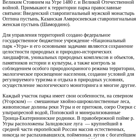
Великим Стоянием на Угре 1480 г. и Великой Отечественной
войной. Примыкают к территории парка православные
святыни: Введенский ставропигиальный мужской монастырь
Оптина пустынь, Казанская Амвросиевская ставропигиальная
женская пустынь (Шамордино).
Для управления территорией создано федеральное
государственное бюджетное учреждение «Национальный
парк «Угра» и его основными задачами являются сохранение
целостности природных и природно-исторических
ландшафтов, уникальных природных комплексов и объектов,
памятников истории и культуры, а также контроль за
соблюдением особого природоохранного режима территории,
экологическое просвещение населения, создание условий для
регулируемого туризма и отдыха в природных условиях,
осуществление экологического мониторинга и многие другие.
Каждый участок парка имеет свои особенности, на северном
(Угорском) — смешанные хвойно-широколиственные леса,
живописные долины реки Угры и ее притоков, озеро Озерки с
ультрапресной водой, Поповский и минерализованные
Троица-Екатерининские родники. В правобережной пойме р.
Угры расположены Залидовские луга — крупнейший в
средней части европейской России массив естественных,
никогда не распахивавшихся, пойменных лугов с богатейшим