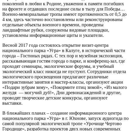
поколений в любви к Родине, уважении к памяти погибших
на фронте и отдавших последние силы в тылу для Победы…
Военно-мемориальные тропы имеют протяженность от 0,5 до
4 км, здесь частично восстановлены или реконструированы
отдельные объекты военного времени, проведены
ландшафтные рубки, сооружены видовые площадки,
установлены информационные щиты и указатели.
Весной 2017 года состоялось открытие визит-центра
национального парка «Угра» в Калуге, в исторической части
города – Гостиных рядах. С тех пор и музейная экспозиция,
рассказывающая гостям города о парке, и конференц-зал, где
проходят семинары, экологические форумы, и учебный
экологический класс никогда не пустуют. Сотрудники отдела
экологического просвещения предлагают различные
интерактивные занятия и мастер-классы, организуют акции
«Подари зубрам зиму», «Покормите птиц зимой», «Из малого
желудя — могучий дуб!», Дни древонасаждений и другие,
проводят творческие детские конкурсы, организуют
выставки.
В ближайших планах – создание информационного центра
национального парка «Угра» в г. Юхнове, запуск аудиогида по
самой популярной экологической тропе «Урочище Чертово
Городище», разработка проектов двух новых современных