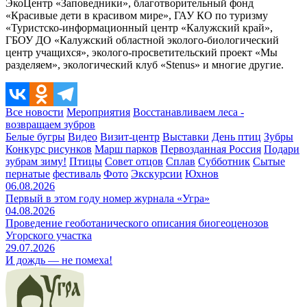
ЭкоЦентр «Заповедники», благотворительный фонд
«Красивые дети в красивом мире», ГАУ КО по туризму
«Туристско-информационный центр «Калужский край»,
ГБОУ ДО «Калужский областной эколого-биологический
центр учащихся», эколого-просветительский проект «Мы
разделяем», экологический клуб «Stenus» и многие другие.
Все новости
Мероприятия
Восстанавливаем леса -
возвращаем зубров
Белые бугры
Видео
Визит-центр
Выставки
День птиц
Зубры
Конкурс рисунков
Марш парков
Первозданная Россия
Подари
зубрам зиму!
Птицы
Совет отцов
Сплав
Субботник
Сытые
пернатые
фестиваль
Фото
Экскурсии
Юхнов
06.08.2026
Первый в этом году номер журнала «Угра»
04.08.2026
Проведение геоботанического описания биогеоценозов
Угорского участка
29.07.2026
И дождь — не помеха!