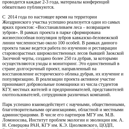
проводится каждые 2-3 года, материалы конференций
обязательно публикуются.
С 2014 года по настоящее время на территории
Жиздринского участка успешно реализуется один из самых
ярких проектов: «Восстанавливаем леса – возвращаем
зубров». В рамках проекта в парке сформирована
жизнеспособная популяция зубров кавказско-беловежской
линии численностью около 100 особей. В рамках данного
проекта также ведется работа по изучению и реставрации
старовозрастных широколиственных лесов бывшей Заокской
Засечной черты, создано более 250 га дубрав, за которыми
осуществляются уходы и мониторинг. Это единственный в
стране долгосрочный проект, направленный на
восстановление исторического облика дубрав, их изучение и
популяризацию. В реализации проекта активное участие
принимают добровольные помощники из числа студентов
КГУ, местных жителей и предпринимателей, представителей
охотпользователей, сотрудников различных компаний.
Парк успешно взаимодействует с научными, общественными,
благотворительными организациями, областной и местными
администрациями. В числе его партнеров МГУ им. М.В.
Ломоносова, Институт проблем экологии и эволюции им. А.
Н. Северцова РАН, КГУ им. К.Э. Циолковского, ЦОДП,