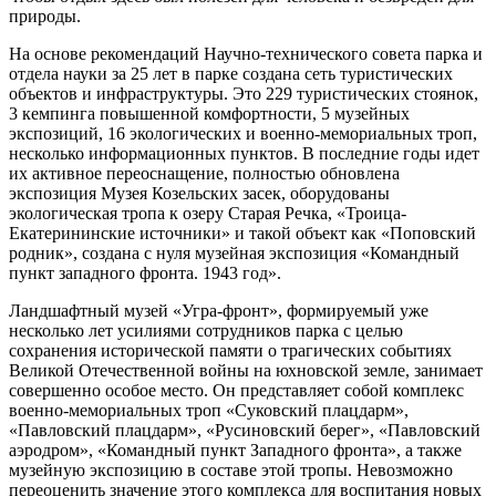
природы.
На основе рекомендаций Научно-технического совета парка и
отдела науки за 25 лет в парке создана сеть туристических
объектов и инфраструктуры. Это 229 туристических стоянок,
3 кемпинга повышенной комфортности, 5 музейных
экспозиций, 16 экологических и военно-мемориальных троп,
несколько информационных пунктов. В последние годы идет
их активное переоснащение, полностью обновлена
экспозиция Музея Козельских засек, оборудованы
экологическая тропа к озеру Старая Речка, «Троица-
Екатерининские источники» и такой объект как «Поповский
родник», создана с нуля музейная экспозиция «Командный
пункт западного фронта. 1943 год».
Ландшафтный музей «Угра-фронт», формируемый уже
несколько лет усилиями сотрудников парка с целью
сохранения исторической памяти о трагических событиях
Великой Отечественной войны на юхновской земле, занимает
совершенно особое место. Он представляет собой комплекс
военно-мемориальных троп «Суковский плацдарм»,
«Павловский плацдарм», «Русиновский берег», «Павловский
аэродром», «Командный пункт Западного фронта», а также
музейную экспозицию в составе этой тропы. Невозможно
переоценить значение этого комплекса для воспитания новых