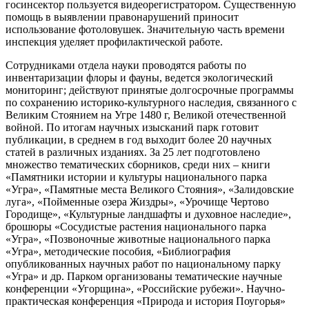
госинсектор пользуется видеорегистратором. Существенную
помощь в выявлении правонарушений приносит
использование фотоловушек. Значительную часть времени
инспекция уделяет профилактической работе.
Сотрудниками отдела науки проводятся работы по
инвентаризации флоры и фауны, ведется экологический
мониторинг; действуют принятые долгосрочные программы
по сохранению историко-культурного наследия, связанного с
Великим Стоянием на Угре 1480 г, Великой отечественной
войной. По итогам научных изысканий парк готовит
публикации, в среднем в год выходит более 20 научных
статей в различных изданиях. За 25 лет подготовлено
множество тематических сборников, среди них – книги
«Памятники истории и культуры национального парка
«Угра», «Памятные места Великого Стояния», «Залидовские
луга», «Пойменные озера Жиздры», «Урочище Чертово
Городище», «Культурные ландшафты и духовное наследие»,
брошюры «Сосудистые растения национального парка
«Угра», «Позвоночные животные национального парка
«Угра», методические пособия, «Библиография
опубликованных научных работ по национальному парку
«Угра» и др. Парком организованы тематические научные
конференции «Угорщина», «Российские рубежи». Научно-
практическая конференция «Природа и история Поугорья»