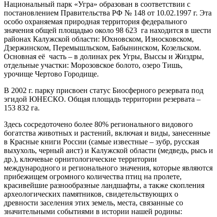
Национальный парк «Угра» образован в соответствии с
постановлением Правительства РФ № 148 от 10.02.1997 г. Эта
особо охраняемая природная территория федерального
значения общей площадью около 98 623 га находится в шести
районах Калужской области: Юхновском, Износковском,
Дзержинском, Перемышльском, Бабынинском, Козельском.
Основная её часть – в долинах рек Угры, Выссы и Жиздры,
отдельные участки: Морозовское болото, озеро Тишь,
урочище Чертово Городище.
В 2002 г. парку присвоен статус Биосферного резервата под
эгидой ЮНЕСКО. Общая площадь территории резервата –
153 832 га.
Здесь сосредоточено более 80% регионального видового
богатства животных и растений, включая и виды, занесенные
в Красные книги России (самые известные – зубр, русская
выхухоль, черный аист) и Калужской области (медведь, рысь и
др.), ключевые орнитологические территории
международного и регионального значения, которые являются
прибежищем огромного количества птиц на пролете,
красивейшие разнообразные ландшафты, а также скопления
археологических памятников, свидетельствующих о
древности заселения этих земель, места, связанные со
значительными событиями в истории нашей родины: