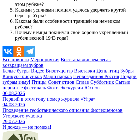
этом рубеже?
Какими усилиями немцам удалось удержать крутой
берег р. Угры?
Каковы были особенности траншей на немецком
рубеже?
Почему немцы покинули свой хорошо укрепленный
рубеж весной 1943 года?
Все новости
Мероприятия
Восстанавливаем леса -
возвращаем зубров
Белые бугры
Видео
Визит-центр
Выставки
День птиц
Зубры
Конкурс рисунков
Марш парков
Первозданная Россия
Подари
зубрам зиму!
Птицы
Совет отцов
Сплав
Субботник
Сытые
пернатые
фестиваль
Фото
Экскурсии
Юхнов
06.08.2026
Первый в этом году номер журнала «Угра»
04.08.2026
Проведение геоботанического описания биогеоценозов
Угорского участка
29.07.2026
И дождь — не помеха!