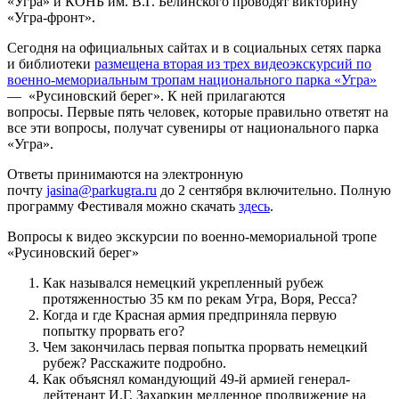
«Угра» и КОНБ им. В.Г. Белинского проводят викторину
«Угра-фронт».
Сегодня на официальных сайтах и в социальных сетях парка
и библиотеки
размещена вторая из трех видеоэкскурсий по
военно-мемориальным тропам национального парка «Угра»
— «Русиновский берег». К ней прилагаются
вопросы. Первые пять человек, которые правильно ответят на
все эти вопросы, получат сувениры от национального парка
«Угра».
Ответы принимаются на электронную
почту
jasina@parkugra.ru
до 2 сентября включительно. Полную
программу Фестиваля можно скачать
здесь
.
Вопросы к видео экскурсии по военно-мемориальной тропе
«Русиновский берег»
Как назывался немецкий укрепленный рубеж
протяженностью 35 км по рекам Угра, Воря, Ресса?
Когда и где Красная армия предприняла первую
попытку прорвать его?
Чем закончилась первая попытка прорвать немецкий
рубеж? Расскажите подробно.
Как объяснял командующий 49-й армией генерал-
лейтенант И.Г. Захаркин медленное продвижение на