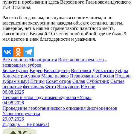
пункте и пребывании здесь Верховного Главнокомандующего
И.В. Сталина.
Рассказ был долгим, но слушался со вниманием, и по
завершении экскурсии на каждом объекте остались цветы.
Наверное, нет в нашей стране такого памятного места,
связанного с Великой Отечественной войной, где не было 9
мая цветов в знак благодарности и уважения.
Все новости
Мероприятия
Восстанавливаем леса -
возвращаем зубров
Белые бугры
Видео
Визит-центр
Выставки
День птиц
Зубры
Конкурс рисунков
Марш парков
Первозданная Россия
Подари
зубрам зиму!
Птицы
Совет отцов
Сплав
Субботник
Сытые
пернатые
фестиваль
Фото
Экскурсии
Юхнов
06.08.2026
Первый в этом году номер журнала «Угра»
04.08.2026
Проведение геоботанического описания биогеоценозов
Угорского участка
29.07.2026
И дождь — не помеха!