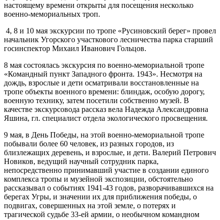
настоящему времени открыты для посещения несколько
военно-мемориальных троп.
4, 8 и 10 мая экскурсии по тропе «Русиновский берег» провел
начальник Угорского участкового лесничества парка старший
госинспектор Михаил Иванович Гольцов.
8 мая состоялась экскурсия по военно-мемориальной тропе
«Командный пункт Западного фронта. 1943». Несмотря на
дождь, взрослые и дети осматривали восстановленные на
тропе объекты военного времени: блиндаж, особую дорогу,
военную технику, затем посетили собственно музей. В
качестве экскурсовода рассказ вела Надежда Александровна
Яшина, гл. специалист отдела экологического просвещения.
9 мая, в День Победы, на этой военно-мемориальной тропе
побывали более 60 человек, из разных городов, из
близлежащих деревень, и взрослые, и дети. Валерий Петрович
Новиков, ведущий научный сотрудник парка,
непосредственно принимавший участие в создании единого
комплекса тропы и музейной экспозиции, обстоятельно
рассказывал о событиях 1941-43 годов, разворачивавшихся на
берегах Угры, и значении их для приближения победы, о
подвигах, совершенных на этой земле, о потерях и
трагической судьбе 33-ей армии, о необычном командном