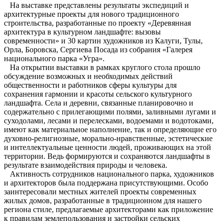
На выставке представлены результаты экспедиций и
архитектурные проекты для нового традиционного
строительства, разработанные по проекту «Деревянная
архитектура в культурном ландшафте: вызовы
современности» и 30 картин художников из Калуги, Тулы,
Орла, Боровска, Сергиева Посада из собрания «Галерея
национального парка «Угра».
На открытии выставки в рамках круглого стола прошло
обсуждение возможных и необходимых действий
общественности и работников сферы культуры для
сохранения гармонии и красоты сельского культурного
ландшафта. Села и деревни, связанные планировочно и
содержательно с прилегающими полями, заливными лугами и
суходолами, лесами и перелесками, водоемами и водотоками,
имеют как материальное наполнение, так и определяющие его
духовно-религиозные, морально-нравственные, эстетические
и интеллектуальные ценности людей, проживающих на этой
территории. Ведь формируются и сохраняются ландшафты в
результате взаимодействия природы и человека.
Активность сотрудников национального парка, художников
и архитекторов была поддержана присутствующими. Особо
заинтересовали местных жителей проекты современных
жилых домов, разработанные в традиционном для нашего
региона стиле, предлагаемые архитекторами как приложение
к правилам землепользования и застройки сельских