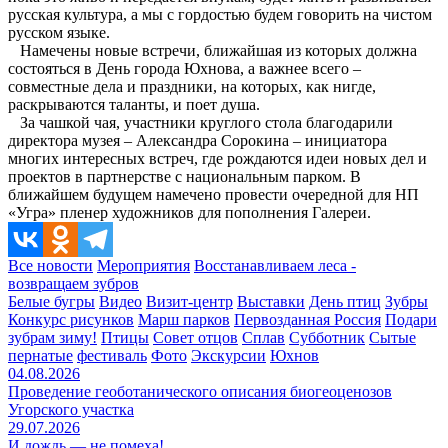
русская культура, а мы с гордостью будем говорить на чистом
русском языке.
Намечены новые встречи, ближайшая из которых должна
состояться в День города Юхнова, а важнее всего –
совместные дела и праздники, на которых, как нигде,
раскрываются таланты, и поет душа.
За чашкой чая, участники круглого стола благодарили
директора музея – Александра Сорокина – инициатора
многих интересных встреч, где рождаются идеи новых дел и
проектов в партнерстве с национальным парком. В
ближайшем будущем намечено провести очередной для НП
«Угра» пленер художников для пополнения Галереи.
Все новости
Мероприятия
Восстанавливаем леса -
возвращаем зубров
Белые бугры
Видео
Визит-центр
Выставки
День птиц
Зубры
Конкурс рисунков
Марш парков
Первозданная Россия
Подари
зубрам зиму!
Птицы
Совет отцов
Сплав
Субботник
Сытые
пернатые
фестиваль
Фото
Экскурсии
Юхнов
04.08.2026
Проведение геоботанического описания биогеоценозов
Угорского участка
29.07.2026
И дождь — не помеха!