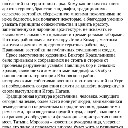
поселений на территории парка. Кому как не нам сохранять
архитектурное убранство ландшафта, традиционную
сельскую застройку, сбереженную многими поколениями не
из-за бедности, как полагают некоторые, а благодаря умению
уважать принципы общежительства и ценить красоту,
запечатленную в народной архитектуре, не искажать ее
«замками» с ломаными крышами и трехметровыми заборами.
Поэтому районному архитектору Лилии Комарь, местным
жителям и дачникам предстоит серьезная работа, над
Правилами застройки на публичных слушаниях и сходах.
Яркое выступление художника Виктора Красильникова
было призывом к собравшимся не стоять в стороне от
проблемы разрушения усадьбы Павлищев бор и сельских
храмов, являющихся доминантами ландшафта. Особую
наполненность территории Юхновского района
историческими событиями военных противостояний на Угре
и необходимость сохранения памяти ландшафта подчеркнул в
своем выступлении Игорь Нагаев.
Традиционная культура крестьянина, человека, живущего
сегодня на земле, более всего волнует людей, занимающихся
земледелием и современным огородничеством, домашними
ремеслами, производством орудий труда, людей, знающих и
сохраняющих обрядовые и фольклорные пристрастия наших
мест. Татьяна Морозова – известная рукодельница, уверена:
пока это живо и передается внукам, будет жить и развиваться