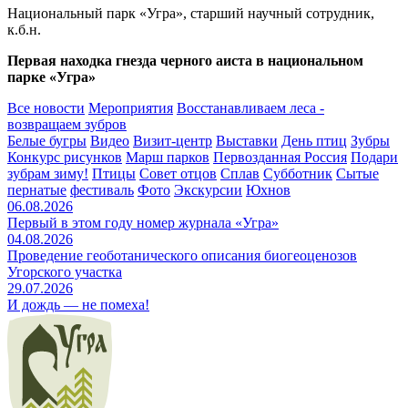
Национальный парк «Угра», старший научный сотрудник,
к.б.н.
Первая находка гнезда черного аиста в национальном
парке «Угра»
Все новости
Мероприятия
Восстанавливаем леса -
возвращаем зубров
Белые бугры
Видео
Визит-центр
Выставки
День птиц
Зубры
Конкурс рисунков
Марш парков
Первозданная Россия
Подари
зубрам зиму!
Птицы
Совет отцов
Сплав
Субботник
Сытые
пернатые
фестиваль
Фото
Экскурсии
Юхнов
06.08.2026
Первый в этом году номер журнала «Угра»
04.08.2026
Проведение геоботанического описания биогеоценозов
Угорского участка
29.07.2026
И дождь — не помеха!