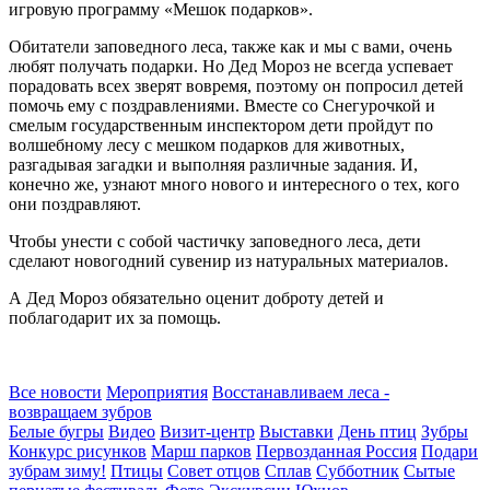
игровую программу «Мешок подарков».
Обитатели заповедного леса, также как и мы с вами, очень
любят получать подарки. Но Дед Мороз не всегда успевает
порадовать всех зверят вовремя, поэтому он попросил детей
помочь ему с поздравлениями. Вместе со Снегурочкой и
смелым государственным инспектором дети пройдут по
волшебному лесу с мешком подарков для животных,
разгадывая загадки и выполняя различные задания. И,
конечно же, узнают много нового и интересного о тех, кого
они поздравляют.
Чтобы унести с собой частичку заповедного леса, дети
сделают новогодний сувенир из натуральных материалов.
А Дед Мороз обязательно оценит доброту детей и
поблагодарит их за помощь.
Все новости
Мероприятия
Восстанавливаем леса -
возвращаем зубров
Белые бугры
Видео
Визит-центр
Выставки
День птиц
Зубры
Конкурс рисунков
Марш парков
Первозданная Россия
Подари
зубрам зиму!
Птицы
Совет отцов
Сплав
Субботник
Сытые