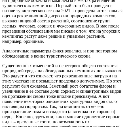
на природные объекты и комплексы в местах размещения
туристических кемпингов. Первый этап был проведен в
начале туристического сезона 2021 г. проведена интегральная
оценка рекреационной дигрессии природных комплексов,
выявлен видовой состав растений, соотношение групп
лесных, луговых, сорных и чужеродных видов. В мае после
проведения обследования мы писали о том, что на угорских
кемпингах растут даже редкие и уязвимые растения,
например, орхидные.
Аналогичные параметры фиксировались и при повторном
обследовании в конце туристического сезона.
Существенных изменений и перестроек общего состояния
природной среды на обследованных кемпингах не выявлено.
Это радует и что означает, что рекреационные нагрузки на
этих участках не превышает предельно допустимых. Но этот
результат был ожидаем. Заметный рост богатства флоры и
увеличение в ее составе доли сорных и синантропных видов
на протяжении сезона тоже вполне предсказуем. А вот
появление некоторых однолетних культурных видов стало
настоящим сюрпризом. Так, на кемпингах отмечено
произрастание томата и сладкого (а возможно и горького)
перца. Конечно, здесь они, как и многие однолетние сорные
виды – временные гости, но возможность их
самостоятельного семенного возобновления в современных