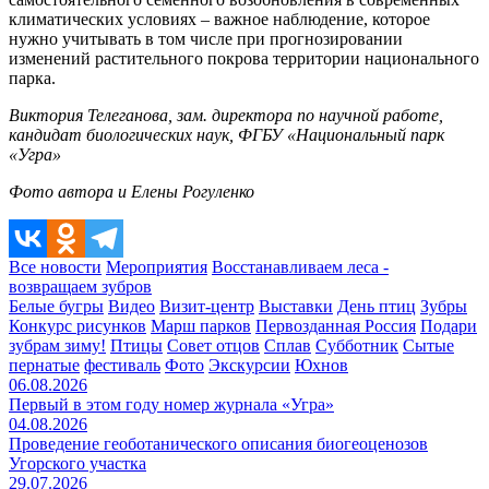
климатических условиях – важное наблюдение, которое
нужно учитывать в том числе при прогнозировании
изменений растительного покрова территории национального
парка.
Виктория Телеганова, зам. директора по научной работе,
кандидат биологических наук, ФГБУ «Национальный парк
«Угра»
Фото автора и Елены Рогуленко
Все новости
Мероприятия
Восстанавливаем леса -
возвращаем зубров
Белые бугры
Видео
Визит-центр
Выставки
День птиц
Зубры
Конкурс рисунков
Марш парков
Первозданная Россия
Подари
зубрам зиму!
Птицы
Совет отцов
Сплав
Субботник
Сытые
пернатые
фестиваль
Фото
Экскурсии
Юхнов
06.08.2026
Первый в этом году номер журнала «Угра»
04.08.2026
Проведение геоботанического описания биогеоценозов
Угорского участка
29.07.2026