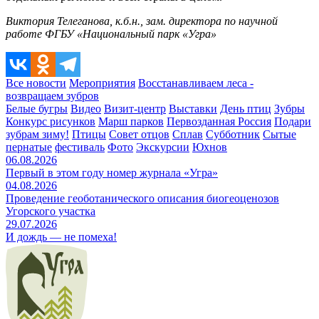
Виктория Телеганова, к.б.н., зам. директора по научной
работе ФГБУ «Национальный парк «Угра»
Все новости
Мероприятия
Восстанавливаем леса -
возвращаем зубров
Белые бугры
Видео
Визит-центр
Выставки
День птиц
Зубры
Конкурс рисунков
Марш парков
Первозданная Россия
Подари
зубрам зиму!
Птицы
Совет отцов
Сплав
Субботник
Сытые
пернатые
фестиваль
Фото
Экскурсии
Юхнов
06.08.2026
Первый в этом году номер журнала «Угра»
04.08.2026
Проведение геоботанического описания биогеоценозов
Угорского участка
29.07.2026
И дождь — не помеха!