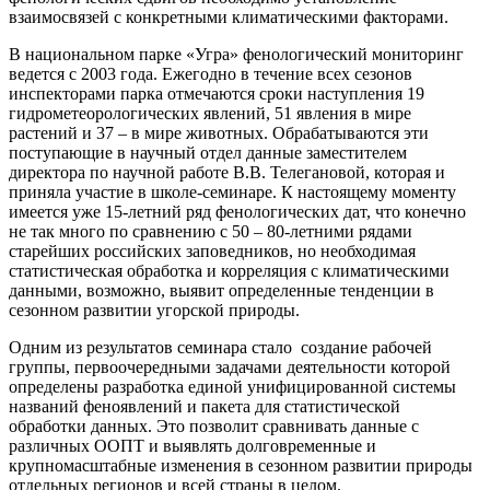
взаимосвязей с конкретными климатическими факторами.
В национальном парке «Угра» фенологический мониторинг
ведется с 2003 года. Ежегодно в течение всех сезонов
инспекторами парка отмечаются сроки наступления 19
гидрометеорологических явлений, 51 явления в мире
растений и 37 – в мире животных. Обрабатываются эти
поступающие в научный отдел данные заместителем
директора по научной работе В.В. Телегановой, которая и
приняла участие в школе-семинаре. К настоящему моменту
имеется уже 15-летний ряд фенологических дат, что конечно
не так много по сравнению с 50 – 80-летними рядами
старейших российских заповедников, но необходимая
статистическая обработка и корреляция с климатическими
данными, возможно, выявит определенные тенденции в
сезонном развитии угорской природы.
Одним из результатов семинара стало создание рабочей
группы, первоочередными задачами деятельности которой
определены разработка единой унифицированной системы
названий феноявлений и пакета для статистической
обработки данных. Это позволит сравнивать данные с
различных ООПТ и выявлять долговременные и
крупномасштабные изменения в сезонном развитии природы
отдельных регионов и всей страны в целом.