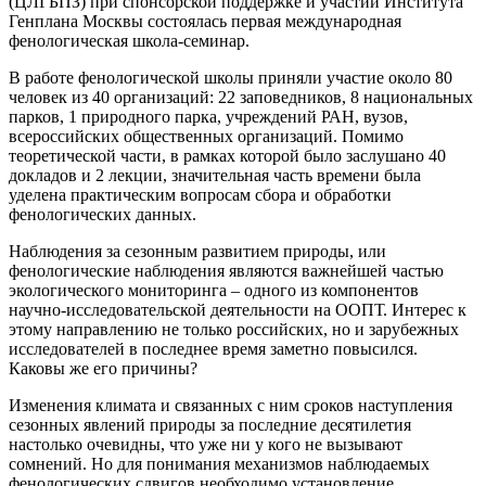
(ЦЛГБПЗ) при спонсорской поддержке и участии Института
Генплана Москвы состоялась первая международная
фенологическая школа-семинар.
В работе фенологической школы приняли участие около 80
человек из 40 организаций: 22 заповедников, 8 национальных
парков, 1 природного парка, учреждений РАН, вузов,
всероссийских общественных организаций. Помимо
теоретической части, в рамках которой было заслушано 40
докладов и 2 лекции, значительная часть времени была
уделена практическим вопросам сбора и обработки
фенологических данных.
Наблюдения за сезонным развитием природы, или
фенологические наблюдения являются важнейшей частью
экологического мониторинга – одного из компонентов
научно-исследовательской деятельности на ООПТ. Интерес к
этому направлению не только российских, но и зарубежных
исследователей в последнее время заметно повысился.
Каковы же его причины?
Изменения климата и связанных с ним сроков наступления
сезонных явлений природы за последние десятилетия
настолько очевидны, что уже ни у кого не вызывают
сомнений. Но для понимания механизмов наблюдаемых
фенологических сдвигов необходимо установление