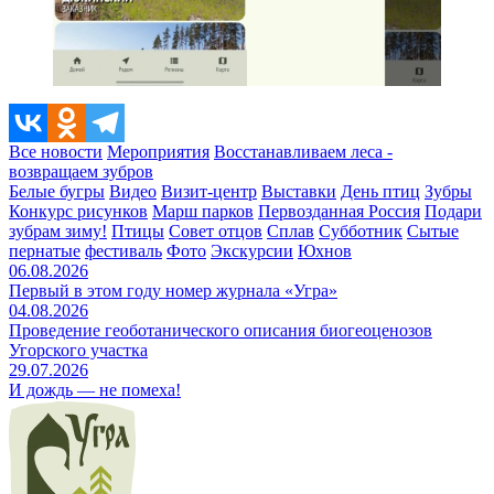
Все новости
Мероприятия
Восстанавливаем леса -
возвращаем зубров
Белые бугры
Видео
Визит-центр
Выставки
День птиц
Зубры
Конкурс рисунков
Марш парков
Первозданная Россия
Подари
зубрам зиму!
Птицы
Совет отцов
Сплав
Субботник
Сытые
пернатые
фестиваль
Фото
Экскурсии
Юхнов
06.08.2026
Первый в этом году номер журнала «Угра»
04.08.2026
Проведение геоботанического описания биогеоценозов
Угорского участка
29.07.2026
И дождь — не помеха!