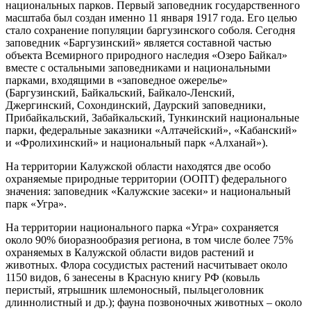
национальных парков. Первый заповедник государственного
масштаба был создан именно 11 января 1917 года. Его целью
стало сохранение популяции баргузинского соболя. Сегодня
заповедник «Баргузинский» является составной частью
объекта Всемирного природного наследия «Озеро Байкал»
вместе с остальными заповедниками и национальными
парками, входящими в «заповедное ожерелье»
(Баргузинский, Байкальский, Байкало-Ленский,
Джергинский, Сохондинский, Даурский заповедники,
Прибайкальский, Забайкальский, Тункинский национальные
парки, федеральные заказники «Алтачейский», «Кабанский»
и «Фролихинский» и национальный парк «Алханай»).
На территории Калужской области находятся две особо
охраняемые природные территории (ООПТ) федерального
значения: заповедник «Калужские засеки» и национальный
парк «Угра».
На территории национального парка «Угра» сохраняется
около 90% биоразнообразия региона, в том числе более 75%
охраняемых в Калужской области видов растений и
животных. Флора сосудистых растений насчитывает около
1150 видов, 6 занесены в Красную книгу РФ (ковыль
перистый, ятрышник шлемоносный, пыльцеголовник
длиннолистный и др.); фауна позвоночных животных – около