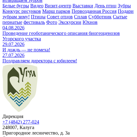
возвращаем зубров
Белые бугры
Видео
Визит-центр
Выставки
День птиц
Зубры
Конкурс рисунков
Марш парков
Первозданная Россия
Подари
зубрам зиму!
Птицы
Совет отцов
Сплав
Субботник
Сытые
пернатые
фестиваль
Фото
Экскурсии
Юхнов
04.08.2026
Проведение геоботанического описания биогеоценозов
Угорского участка
29.07.2026
И дождь — не помеха!
27.07.2026
Поздравляем директора с юбилеем!
Дирекция
+7 (4842) 277-024
248007, Калуга
Пригородное лесничество, д. 3а